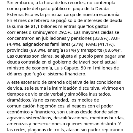
Sin embargo, a la hora de los recortes, no contempla
como parte del gasto público el pago de la Deuda
Externa. Esta es la principal carga de nuestra economía.
En el mes de febrero se pagó solo de intereses de deuda
la suma de $1,1 billones mientras que “los gastos
corrientes disminuyeron 29,5%. Las mayores caídas se
concentraron en jubilaciones y pensiones (33,9%), AUH
(4,4%), asignaciones familiares (27%), PAMI (41,1%),
provincias (89,8%), energía (61%) y transporte (68,6%)”.
Las cuentas son claras, se ajusta al pueblo para pagar una
deuda contraída en el gobierno de Macri por el actual
ministro de economía, Luis Caputo; 50 mil millones de
dólares que fugó el sistema financiero.
A este escenario de carencia objetiva de las condiciones
de vida, se le suma la intimidación discursiva. Vivimos en
tiempos de violencia verbal y simbólica inusitados,
dramáticos. Ya no es novedad, los medios de
comunicación hegemónicos, alineados con el poder
económico y financiero, son usinas desde donde salen
agravios sistemáticos, descalificaciones, mentiras burdas,
amenazas y persecuciones a quienes piensan distinto. Y
las redes, plagadas de trolls, atacan sin pudor replicando