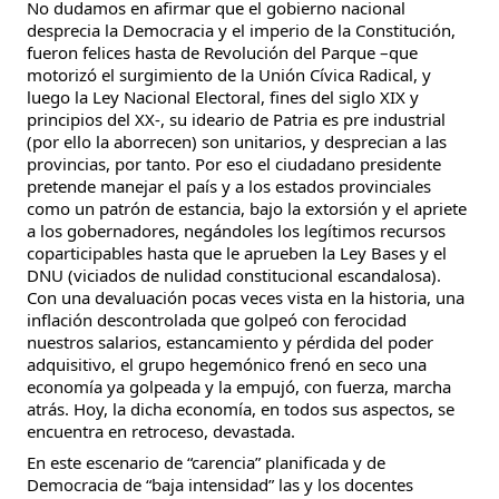
No dudamos en afirmar que el gobierno nacional
desprecia la Democracia y el imperio de la Constitución,
fueron felices hasta de Revolución del Parque –que
motorizó el surgimiento de la Unión Cívica Radical, y
luego la Ley Nacional Electoral, fines del siglo XIX y
principios del XX-, su ideario de Patria es pre industrial
(por ello la aborrecen) son unitarios, y desprecian a las
provincias, por tanto. Por eso el ciudadano presidente
pretende manejar el país y a los estados provinciales
como un patrón de estancia, bajo la extorsión y el apriete
a los gobernadores, negándoles los legítimos recursos
coparticipables hasta que le aprueben la Ley Bases y el
DNU (viciados de nulidad constitucional escandalosa).
Con una devaluación pocas veces vista en la historia, una
inflación descontrolada que golpeó con ferocidad
nuestros salarios, estancamiento y pérdida del poder
adquisitivo, el grupo hegemónico frenó en seco una
economía ya golpeada y la empujó, con fuerza, marcha
atrás. Hoy, la dicha economía, en todos sus aspectos, se
encuentra en retroceso, devastada.
En este escenario de “carencia” planificada y de
Democracia de “baja intensidad” las y los docentes