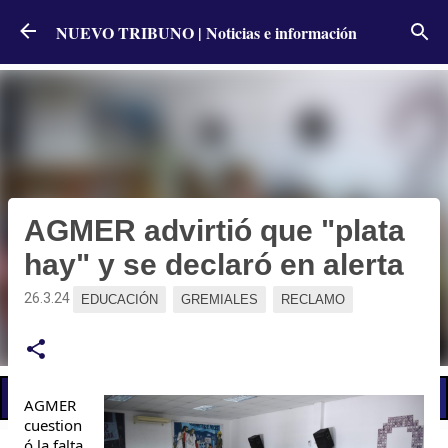
Ir al contenido principal
NUEVO TRIBUNO | Noticias e información
AGMER advirtió que "plata
hay" y se declaró en alerta
26.3.24
EDUCACIÓN
GREMIALES
RECLAMO
📢 LO ÚLTIMO
AGMER
cuestion
ó la falta