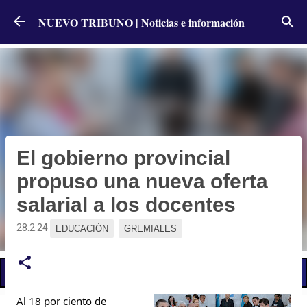
Ir al contenido principal
NUEVO TRIBUNO | Noticias e información
El gobierno provincial
propuso una nueva oferta
salarial a los docentes
28.2.24
EDUCACIÓN
GREMIALES
📢 LO ÚLTIMO
El Gobierno postergó la reunión paritaria con estatales
Al 18 por ciento de