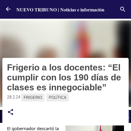
Ir al contenido principal
NUEVO TRIBUNO | Noticias e información
Frigerio a los docentes: “El
cumplir con los 190 días de
clases es innegociable”
28.2.24
FRIGERIO
POLÍTICA
📢 LO ÚLTIMO
El Gobierno postergó la reunión paritaria con estatales
El gobernador descartó la