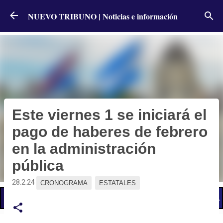
Ir al contenido principal
NUEVO TRIBUNO | Noticias e información
Este viernes 1 se iniciará el
pago de haberes de febrero
en la administración
pública
28.2.24
CRONOGRAMA
ESTATALES
📢 LO ÚLTIMO
El Gobierno postergó la reunión paritaria con estatales