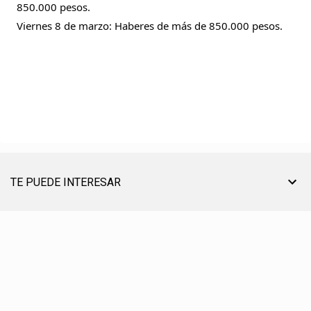
850.000 pesos.
Viernes 8 de marzo: Haberes de más de 850.000 pesos.
TE PUEDE INTERESAR
TU AYUDA ES MUY ÚTIL PARA SEGUIR ON LINE
® CREACIÓN, EDICIÓN, DESARROLLO Y DIRECCIÓN ☰ PABLO LÓPEZ ℗ 2012〣2026