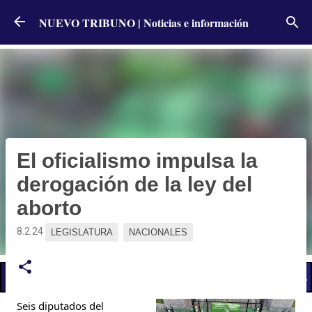
Ir al contenido principal
NUEVO TRIBUNO | Noticias e información
El oficialismo impulsa la
derogación de la ley del
aborto
8.2.24
LEGISLATURA
NACIONALES
📢 LO ÚLTIMO
El Gobierno postergó la reunión paritaria con estatales
Seis diputados del