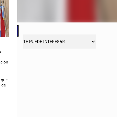
TE PUEDE INTERESAR
a
ación
.
r que
s de