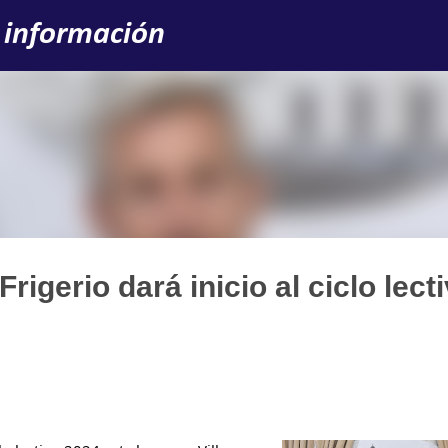
Ir al contenido principal
 información
igerio dará inicio al ciclo lect