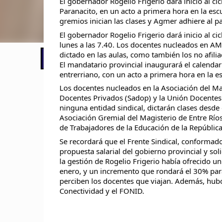
El gobernador Rogelio Frigerio dará inicio al cic
Paranacito, en un acto a primera hora en la es
gremios inician las clases y Agmer adhiere al pa
El gobernador Rogelio Frigerio dará inicio al cic
lunes a las 7.40. Los docentes nucleados en A
dictado en las aulas, como también los no afilia
📢 LO ÚLTIMO
El Gobierno postergó la reunión pari
El mandatario provincial inaugurará el calendari
entrerriano, con un acto a primera hora en la
Los docentes nucleados en la Asociación del Ma
Docentes Privados (Sadop) y la Unión Docentes
ninguna entidad sindical, dictarán clases desde e
Asociación Gremial del Magisterio de Entre Río
de Trabajadores de la Educación de la República
Se recordará que el Frente Sindical, conforma
propuesta salarial del gobierno provincial y so
la gestión de Rogelio Frigerio había ofrecido 
enero, y un incremento que rondará el 30% para
perciben los docentes que viajan. Además, hubo
Conectividad y el FONID.