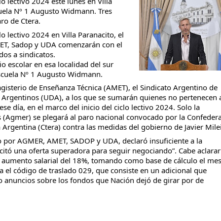
lo lectivo 2024 este lunes en Villa
cuela Nº 1 Augusto Widmann. Tres
ro de Ctera.
lo lectivo 2024 en Villa Paranacito, el
MET, Sadop y UDA comenzarán con el
dos a sindicatos.
taria con estatales
o escolar en esa localidad del sur
 escuela Nº 1 Augusto Widmann.
gisterio de Enseñanza Técnica (AMET), el Sindicato Argentino de
 Argentinos (UDA), a los que se sumarán quienes no pertenecen 
se día, en el marco del inicio del ciclo lectivo 2024. Solo la
s (Agmer) se plegará al paro nacional convocado por la Confeder
 Argentina (Ctera) contra las medidas del gobierno de Javier Milei
do por AGMER, AMET, SADOP y UDA, declaró insuficiente a la
licitó una oferta superadora para seguir negociando”. Cabe aclara
un aumento salarial del 18%, tomando como base de cálculo el me
 el código de traslado 029, que consiste en un adicional que
 anuncios sobre los fondos que Nación dejó de girar por de