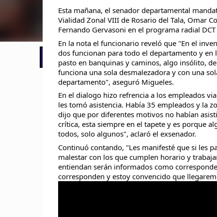
Esta mañana, el senador departamental mandat
Vialidad Zonal VIII de Rosario del Tala, Omar C
Fernando Gervasoni en el programa radial DCT
En la nota el funcionario reveló que "En el inv
dos funcionan para todo el departamento y en l
📢 LO ÚLTIMO
pasto en banquinas y caminos, algo insólito, de
funciona una sola desmalezadora y con una sola 
departamento", aseguró Migueles.
En el dialogo hizo refrencia a los empleados viale
les tomó asistencia. Había 35 empleados y la z
dijo que por diferentes motivos no habían asis
crítica, esta siempre en el tapete y es porque
todos, solo algunos", aclaró el exsenador.
Continuó contando, "Les manifesté que si les p
malestar con los que cumplen horario y trabajan
entiendan serán informados como corresponde.
corresponden y estoy convencido que llegaremos