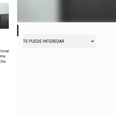
TE PUEDE INTERESAR
 Zonal
 me
cha
n