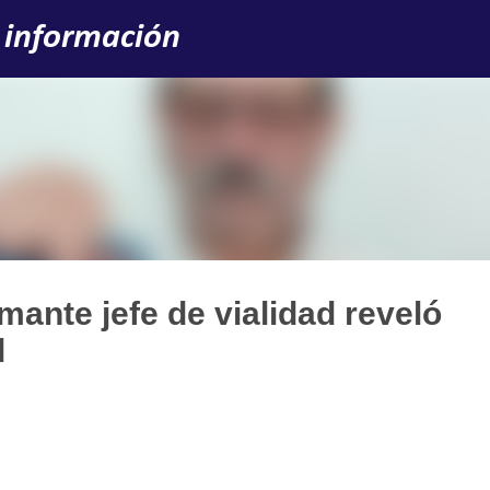
Ir al contenido principal
 información
amante jefe de vialidad reveló
l