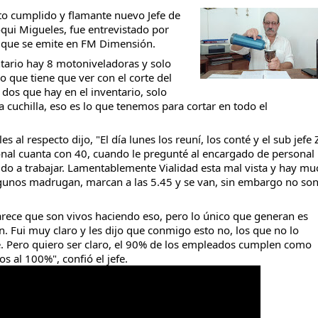
o cumplido y flamante nuevo Jefe de
oqui Migueles, fue entrevistado por
 que se emite en FM Dimensión.
entario hay 8 motoniveladoras y solo
o que tiene que ver con el corte
del
 dos que hay en el inventario, solo
cuchilla, eso es lo que tenemos para cortar en todo el
s al respecto dijo, "El día lunes los reuní, los conté y el sub jefe
onal cuanta con 40, cuando le pregunté al encargado de personal
tido a trabajar. Lamentablemente Vialidad esta mal vista y hay mu
 algunos madrugan, marcan a las 5.45 y se van, sin embargo no so
arece que son vivos haciendo eso, pero lo único que generan es
. Fui muy claro y les dijo que conmigo esto no, los que no lo
 Pero quiero ser claro, el 90% de los empleados cumplen como
 al 100%", confió el jefe.