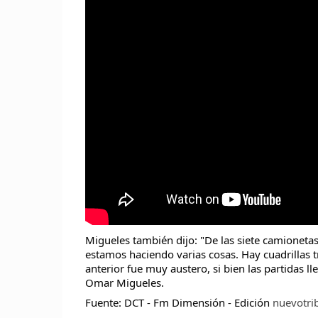
Migueles también dijo: "De las siete camioneta
estamos haciendo varias cosas. Hay cuadrillas t
anterior fue muy austero, si bien las partidas 
Omar Migueles.
Fuente: DCT - Fm Dimensión - Edición
nuevotri