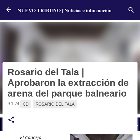
Ir al contenido principal
NUEVO TRIBUNO | Noticias e información
Rosario del Tala |
Aprobaron la extracción de
arena del parque balneario
9.1.24
CD
ROSARIO DEL TALA
📢 LO ÚLTIMO
El Gobierno postergó la reunión paritaria con estatales
El Concejo