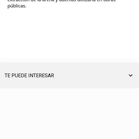
públicas.
TE PUEDE INTERESAR
TU AYUDA ES MUY ÚTIL PARA SEGUIR ON LINE
® CREACIÓN, EDICIÓN, DESARROLLO Y DIRECCIÓN ☰ PABLO LÓPEZ ℗ 2012〣2026