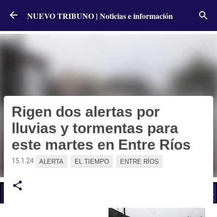
Ir al contenido principal
NUEVO TRIBUNO | Noticias e información
Rigen dos alertas por
lluvias y tormentas para
este martes en Entre Ríos
15.1.24
ALERTA
EL TIEMPO
ENTRE RÍOS
📢 LO ÚLTIMO
El Gobierno postergó la reunión paritaria con estatales