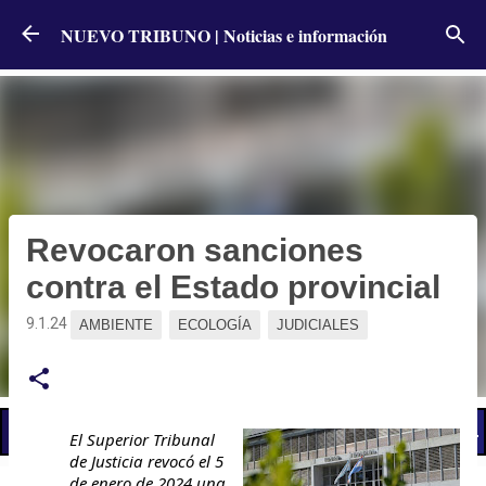
Ir al contenido principal
NUEVO TRIBUNO | Noticias e información
Revocaron sanciones
contra el Estado provincial
9.1.24
AMBIENTE
ECOLOGÍA
JUDICIALES
📢 LO ÚLTIMO
El Superior Tribunal
de Justicia revocó el 5
de enero de 2024 una