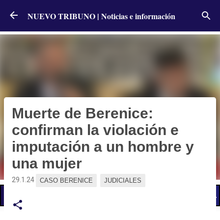
Ir al contenido principal
NUEVO TRIBUNO | Noticias e información
Muerte de Berenice:
confirman la violación e
imputación a un hombre y
una mujer
29.1.24
CASO BERENICE
JUDICIALES
📢 LO ÚLTIMO