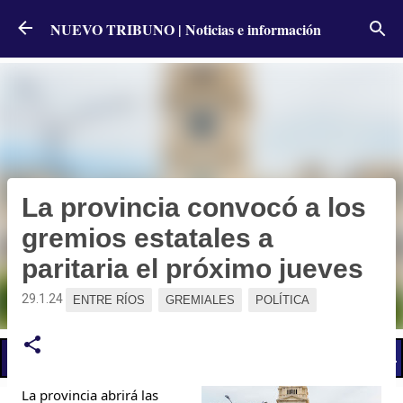
Ir al contenido principal
NUEVO TRIBUNO | Noticias e información
La provincia convocó a los
gremios estatales a
paritaria el próximo jueves
29.1.24
ENTRE RÍOS
GREMIALES
POLÍTICA
📢 LO ÚLTIMO
El Gobierno postergó la reunión paritaria con estatales
La provincia abrirá las