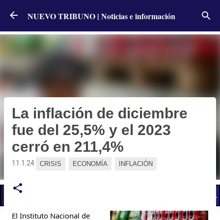
Ir al contenido principal
NUEVO TRIBUNO | Noticias e información
La inflación de diciembre
fue del 25,5% y el 2023
cerró en 211,4%
11.1.24
CRISIS
ECONOMÍA
INFLACIÓN
📢 LO ÚLTIMO
El Gobierno postergó la reunión paritaria con estatales
El Instituto Nacional de