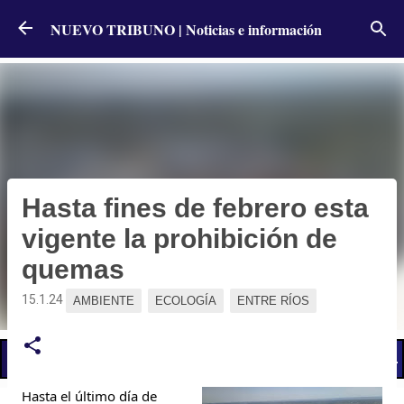
Ir al contenido principal
NUEVO TRIBUNO | Noticias e información
Hasta fines de febrero esta
vigente la prohibición de
quemas
15.1.24
AMBIENTE
ECOLOGÍA
ENTRE RÍOS
📢 LO ÚLTIMO
El Gobierno postergó la reunión paritaria con estatales
Hasta el último día de