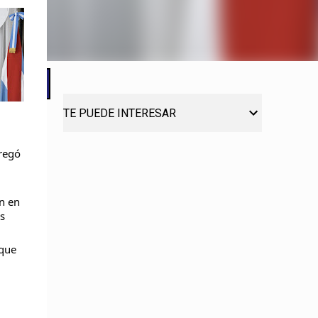
TE PUEDE INTERESAR
gregó
n en
s
 que