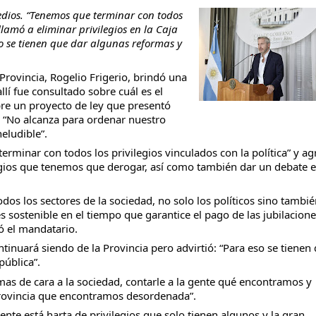
edios. “Tenemos que terminar con todos
 llamó a eliminar privilegios en la Caja
so se tienen que dar algunas reformas y
rovincia, Rogelio Frigerio, brindó una
taria con estatales
lí fue consultado sobre cuál es el
obre un proyecto de ley que presentó
ó: “No alcanza para ordenar nuestro
eludible”.
terminar con todos los privilegios vinculados con la política” y a
legios que tenemos que derogar, así como también dar un debate e
os los sectores de la sociedad, no solo los políticos sino tambié
s sostenible en el tiempo que garantice el pago de las jubilacione
ó el mandatario.
inuará siendo de la Provincia pero advirtió: “Para eso se tienen
pública”.
as de cara a la sociedad, contarle a la gente qué encontramos y
rovincia que encontramos desordenada”.
nte está harta de privilegios que solo tienen algunos y la gran