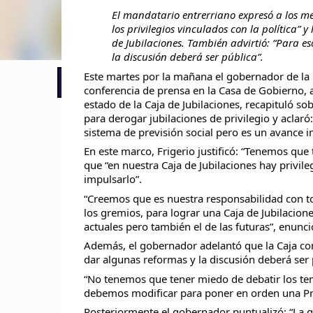
El mandatario entrerriano expresó a los m
los privilegios vinculados con la política” y
de Jubilaciones. También advirtió: “Para e
la discusión deberá ser pública”.
Este martes por la mañana el gobernador de la P
📢 LO ÚLTIMO
El Gobierno postergó la reunión pari
conferencia de prensa en la Casa de Gobierno, al
estado de la Caja de Jubilaciones, recapituló s
para derogar jubilaciones de privilegio y aclar
sistema de previsión social pero es un avance in
En este marco, Frigerio justificó: “Tenemos que 
que “en nuestra Caja de Jubilaciones hay privi
impulsarlo”.
“Creemos que es nuestra responsabilidad con tod
los gremios, para lograr una Caja de Jubilacione
actuales pero también el de las futuras”, enunci
Además, el gobernador adelantó que la Caja cont
dar algunas reformas y la discusión deberá ser 
“No tenemos que tener miedo de debatir los tem
debemos modificar para poner en orden una P
Posteriormente el gobernador puntualizó: “La ge