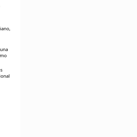
n
iano,
 una
ismo
os
ional