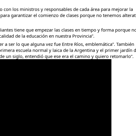
o con los ministros y responsables de cada área para mejorar la
para garantizar el comienzo de clases porque no tenemos alterati
diantes tiene que empezar las clases en tiempo y forma porque n
alidad de la educación en nuestra Provincia”.
r a ser lo que alguna vez fue Entre Ríos, emblemática”. También
rimera escuela normal y laica de la Argentina y el primer jardín 
e un siglo, entendió que ese era el camino y quiero retomarlo”.