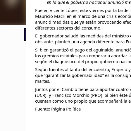
en la que el gobierno nacional anunció me
Fue en Vicente López, este viernes por la tarde.
Mauricio Macri en el marco de una crisis econó
anunció medidas que ya están provocando efect
diferentes sectores del consumo.
📢 LO ÚLTIMO
El Gobierno postergó la reunión pari
El gobernador saludó las medidas del ministro de
obstante, planteó una agenda diferente para En
Si bien garantizó el pago del aguinaldo, anunc
los gremios estatales para empezar a abordar la
según el diagnóstico del propio gobierno nacio
Según fuentes al tanto del encuentro, Frigerio 
que “garantizar la gobernabilidad” es la consi
martes.
Juntos por el Cambio tiene para aportar cuatro 
(UCR), y Francisco Morchio (PRO). Si bien éste ú
cuentan como uno propio que acompañará la estr
Fuente: Página Política