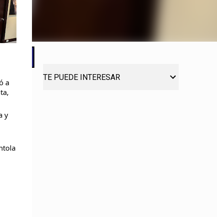
TE PUEDE INTERESAR
ó a
ta,
a y
ntola