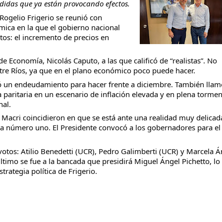
didas que ya están provocando efectos.
 Rogelio Frigerio se reunió con
mica en la que el gobierno nacional
os: el incremento de precios en
taria con estatales
 Economía, Nicolás Caputo, a las que calificó de “realistas”. No
tre Ríos, ya que en el plano económico poco puede hacer.
ió un endeudamiento para hacer frente a diciembre. También llam
 paritaria en un escenario de inflación elevada y en plena tormen
nal.
y Macri coincidieron en que se está ante una realidad muy delicad
gna número uno. El Presidente convocó a los gobernadores para el
votos: Atilio Benedetti (UCR), Pedro Galimberti (UCR) y Marcela Á
ltimo se fue a la bancada que presidirá Miguel Ángel Pichetto, lo
ategia política de Frigerio.