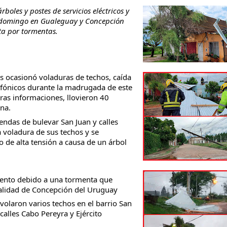
oles y postes de servicios eléctricos y
 domingo en Gualeguay y Concepción
ta por tormentas.
os ocasionó voladuras de techos, caída
elefónicos durante la madrugada de este
as informaciones, llovieron 40
na.
endas de bulevar San Juan y calles
 voladura de sus techos y se
o de alta tensión a causa de un árbol
viento debido a una tormenta que
calidad de Concepción del Uruguay
volaron varios techos en el barrio San
calles Cabo Pereyra y Ejército