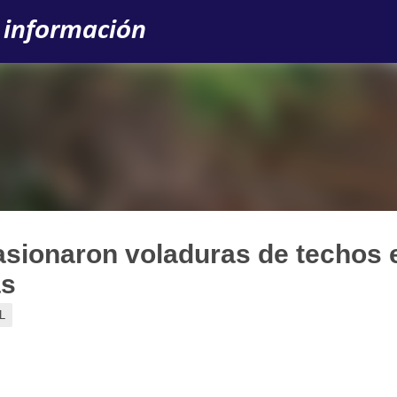
Ir al contenido principal
 información
asionaron voladuras de techos 
as
L