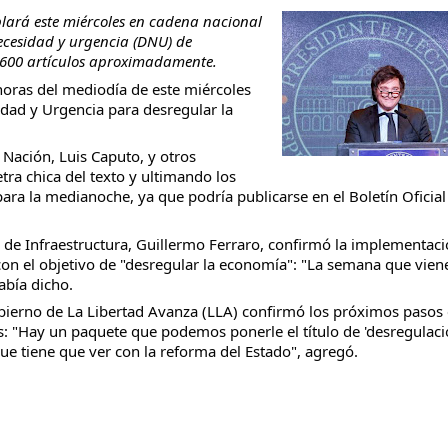
ablará este miércoles en cadena nacional
necesidad y urgencia (DNU) de
 600 artículos aproximadamente.
horas del mediodía de este miércoles
idad y Urgencia para desregular la
taria con estatales
Nación, Luis Caputo, y otros
ra chica del texto y ultimando los
o para la medianoche, ya que podría publicarse en el Boletín Oficial
o de Infraestructura, Guillermo Ferraro, confirmó la implementac
on el objetivo de "desregular la economía": "La semana que vien
bía dicho.
Gobierno de La Libertad Avanza (LLA) confirmó los próximos pasos
: "Hay un paquete que podemos ponerle el título de 'desregulac
ue tiene que ver con la reforma del Estado", agregó.