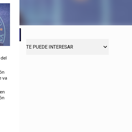
TE PUEDE INTERESAR
 del
ión
e va
 en
ión