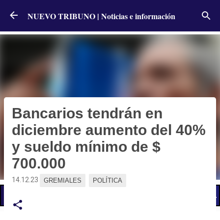
Ir al contenido principal
NUEVO TRIBUNO | Noticias e información
Bancarios tendrán en
diciembre aumento del 40%
y sueldo mínimo de $
700.000
14.12.23
GREMIALES
POLÍTICA
📢 LO ÚLTIMO
El Gobierno postergó la reunión paritaria con estatales