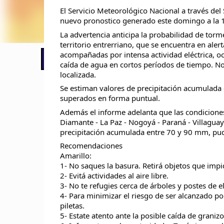
El Servicio Meteorológico Nacional a través de
nuevo pronostico generado este domingo a la 1
La advertencia anticipa la probabilidad de torm
territorio entrerriano, que se encuentra en aler
acompañadas por intensa actividad eléctrica, o
📢 LO ÚLTIMO
El Gobierno postergó la reunión pari
caída de agua en cortos períodos de tiempo. No
localizada.
Se estiman
valores de precipitación acumulada
superados en forma puntual.
Además el informe adelanta que las condiciones
Diamante - La Paz - Nogoyá - Paraná - Villaguay
precipitación acumulada entre 70 y 90 mm, pu
Recomendaciones
Amarillo:
1- No saques la basura. Retirá objetos que impi
2- Evitá actividades al aire libre.
3- No te refugies cerca de árboles y postes de 
4- Para minimizar el riesgo de ser alcanzado po
piletas.
5- Estate atento ante la posible caída de granizo