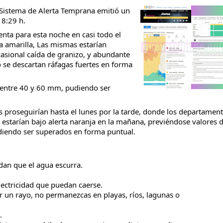
l Sistema de Alerta Temprana emitió un
8:29 h.
enta para esta noche en casi todo el
ta amarilla, Las mismas estarían
casional caída de granizo, y abundante
taria con estatales
 se descartan ráfagas fuertes en forma
 entre 40 y 60 mm, pudiendo ser
 proseguirían hasta el lunes por la tarde, donde los departamen
 estarían bajo alerta naranja en la mañana, previéndose valores 
diendo ser superados en forma puntual.
dan que el agua escurra.
electricidad que puedan caerse.
r un rayo, no permanezcas en playas, ríos, lagunas o
.