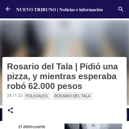
Ir al contenido principal
NUEVO TRIBUNO | Noticias e información
Rosario del Tala | Pidió una
pizza, y mientras esperaba
robó 62.000 pesos
24.11.23
POLICIALES
ROSARIO DEL TALA
📢 LO ÚLTIMO
El Gobierno postergó la reunión paritaria con estatales
El delincuente