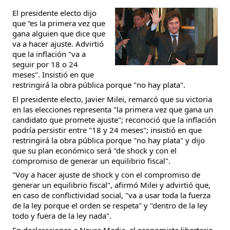
El presidente electo dijo
que “es la primera vez que
gana alguien que dice que
va a hacer ajuste. Advirtió
que la inflación "va a
seguir por 18 o 24
meses". Insistió en que
restringirá la obra pública porque "no hay plata".
El presidente electo, Javier Milei, remarcó que su victoria
en las elecciones representa "la primera vez que gana un
candidato que promete ajuste"; reconoció que la inflación
podría persistir entre "18 y 24 meses"; insistió en que
restringirá la obra pública porque "no hay plata" y dijo
que su plan económico será "de shock y con el
compromiso de generar un equilibrio fiscal".
"Voy a hacer ajuste de shock y con el compromiso de
generar un equilibrio fiscal", afirmó Milei y advirtió que,
en caso de conflictividad social, "va a usar toda la fuerza
de la ley porque el orden se respeta" y "dentro de la ley
todo y fuera de la ley nada".
En declaraciones a Neura Media, el economista libertario