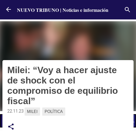
Ir al contenido principal
NUEVO TRIBUNO | Noticias e información
Milei: “Voy a hacer ajuste
de shock con el
compromiso de equilibrio
fiscal”
22.11.23
MILEI
POLÍTICA
📢 LO ÚLTIMO
Cronograma de pagos: cuándo cobran activos y pasivos de la admi