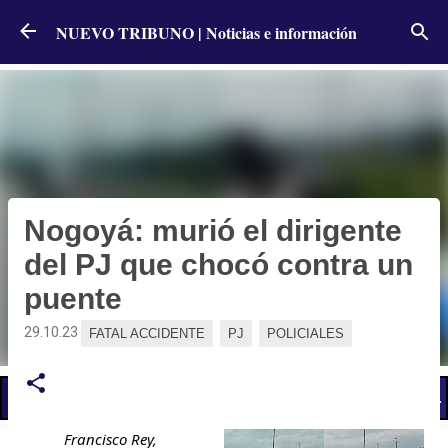
Ir al contenido principal
NUEVO TRIBUNO | Noticias e información
Nogoyá: murió el dirigente
del PJ que chocó contra un
puente
29.10.23
FATAL ACCIDENTE
PJ
POLICIALES
📢 LO ÚLTIMO
El Gobierno postergó la reunión paritaria con estatales
Francisco Rey,