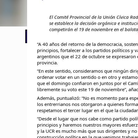
El Comité Provincial de la Unión Cívica Ra
se establece la decisión orgánica e instit
competirán el 19 de noviembre en el balota
📢 LO ÚLTIMO
El Gobierno postergó la reunión pari
“A 40 años del retorno de la democracia, sost
principios, fortalecer a los partidos políticos y 
argentinos que el 22 de octubre se expresaron e
provincia.
“En este sentido, consideramos que ningún diri
ordenar votar en un sentido o en otro y estamo
que el domingo confiaron en Juntos por el Cambi
libremente su voto este 19 de noviembre”, añad
Además, puntualizó: “No es momento para especu
los entrerrianos nos otorgaron a quienes form
respetamos el tercer lugar en el que la ciudadaní
“Desde el lugar que nos cabe como partido pol
principios y haremos nuestros mayores esfuerz
y la UCR es mucho más que sus dirigentes y no
construcción política en la que venimos trabaja