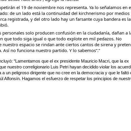
petirán el 19 de noviembre nos representa. Ya lo señalamos en e
do: de un lado está la continuidad del kirchnerismo por medios
a registrada, y del otro lado hay un farsante cuya bandera es la
ibió.
s personales solo producen confusión en la ciudadanía, dañan a l
en que todo siga igual o que todo explote en mil pedazos. No
 nuestro espacio se rindan ante ciertos cantos de sirena y prete
. Así no funciona nuestro partido. Y lo sabemos”.”
concluyó: “Lamentamos que el ex presidente Mauricio Macri, que la ex
 que nuestro correligionario Luis Petri hayan decidido violar los acuer
a a un peligroso dirigente que no cree en la democracia y que le faltó 
úl Alfonsín. Hagamos el esfuerzo de respetar los principios de nuestr