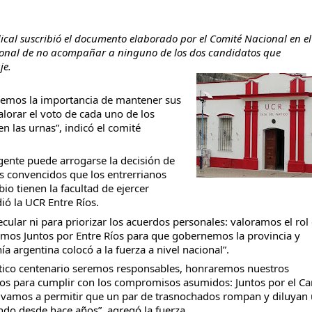
dical suscribió el documento elaborado por el Comité Nacional en e
ucional de no acompañar a ninguno de los dos candidatos que
je.
taria con estatales
enemos la importancia de mantener sus
valorar el voto de cada uno de los
n las urnas”, indicó el comité
gente puede arrogarse la decisión de
s convencidos que los entrerrianos
o tienen la facultad de ejercer
ió la UCR Entre Ríos.
lar ni para priorizar los acuerdos personales: valoramos el rol
amos Juntos por Entre Ríos para que gobernemos la provincia y
a argentina colocó a la fuerza a nivel nacional”.
ítico centenario seremos responsables, honraremos nuestros
os para cumplir con los compromisos asumidos: Juntos por el C
 vamos a permitir que un par de trasnochados rompan y diluyan
ndo desde hace años”, agregó la fuerza.