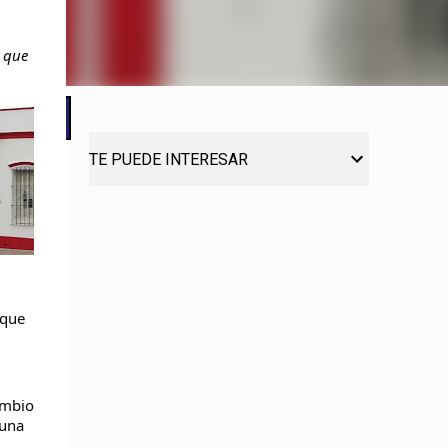
l que
TE PUEDE INTERESAR
 que
ambio
 una