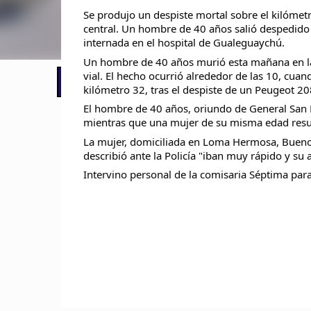
Se produjo un despiste mortal sobre el kilómet
central. Un hombre de 40 años salió despedido
internada en el hospital de Gualeguaychú.
Un hombre de 40 años murió esta mañana en la 
vial. El hecho ocurrió alrededor de las 10, cuand
📢 LO ÚLTIMO
El Gobierno postergó la reunión pari
kilómetro 32, tras el despiste de un Peugeot 20
El hombre de 40 años, oriundo de General San M
mientras que una mujer de su misma edad resu
La mujer, domiciliada en Loma Hermosa, Buenos
describió ante la Policía "iban muy rápido y su a
Intervino personal de la comisaria Séptima para 