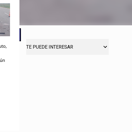
uto,
TE PUEDE INTERESAR
gún
.