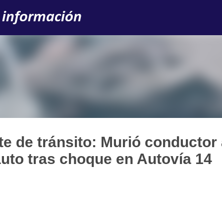
Ir al contenido principal
 información
e de tránsito: Murió conductor 
auto tras choque en Autovía 14