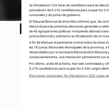
Se oficializaron 526 listas de candidatos para las elecci
postulación de 8.276 candidaturas para ocupar los 3.43
comunales y de juntas de gobierno.
El Tribunal Electoral de Entre Ríos informó que, de co
electoral para las próximas elecciones generales a celeb
📢 LO ÚLTIMO
El Gobierno postergó la reunión pari
de 40 agrupaciones políticas -incluyendo alianzas transi
Justicia Electoral y solicitaron la oficialización de un t
A fin de efectuar el pertinente control sobre las listas
las 18 Juntas Electorales Municipales de la provincia, a
desarrollados por la Secretaría Electoral (Sirirí Electoral
consecuentemente, una interacción permanente con las
Por último, al día de la fecha, han sido controladas y ofi
8.276 candidaturas para ocupar los 3.430 cargos electi
Elecciones Generales Se Oficializaron 526 Listas d