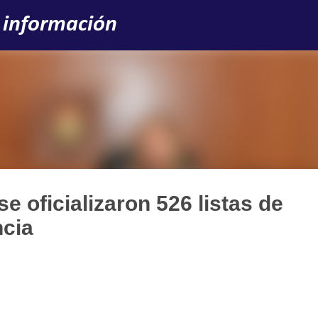
Ir al contenido principal
 información
e oficializaron 526 listas de
ncia