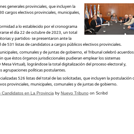
ones generales provinciales, que incluyen la
0 cargos electivos provinciales, municipales,
nformidad a lo establecido por el cronograma
rarse el día 22 de octubre de 2023, un total
taria con estatales
torias y partidos- se presentaron ante la
otal de 531 listas de candidatos a cargos públicos electivos provinciales.
 municipales, comunales y de juntas de gobierno, el Tribunal celebró acuerdo
 fin que éstos órganos jurisdiccionales pudieran emplear los sistemas
 y Mesa Virtual), lográndose la total digitalización del proceso electoral y,
 agrupaciones políticas postulantes.
cializadas 526 listas del total de las solicitadas, que incluyen la postulación 
vos provinciales, municipales, comunales y de juntas de gobierno.
e Candidatos en La Provincia
by
Nuevo Tribuno
on Scribd