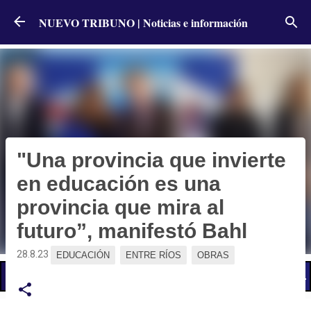
Ir al contenido principal
NUEVO TRIBUNO | Noticias e información
"Una provincia que invierte
en educación es una
provincia que mira al
futuro”, manifestó Bahl
28.8.23
EDUCACIÓN
ENTRE RÍOS
OBRAS
📢 LO ÚLTIMO
El Gobierno postergó la reunión paritaria con estatales