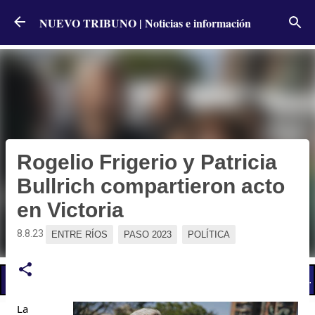
Ir al contenido principal
NUEVO TRIBUNO | Noticias e información
Rogelio Frigerio y Patricia
Bullrich compartieron acto
en Victoria
8.8.23
ENTRE RÍOS
PASO 2023
POLÍTICA
📢 LO ÚLTIMO
Cronograma de pagos: cuándo cobran activos y pasivos de la administración públic
La