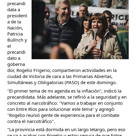
precandi
data a
president
a de la
Nación,
Patricia
Bullrich y
el
precandi
dato a
goberna
dor, Rogelio Frigerio, compartieron actividades en la
ciudad de Victoria de cara a las Primarias Abiertas,
Simultáneas y Obligatorias (PASO) de este domingo.
"El primer tema de mi agenda es la inflación", indicó la
precandidata. Más adelante, se refirió a la
seguridad y en
concreto al narcotráfico: "Vamos a trabajar en conjunto
con Entre Ríos para solucionar este tema" y agregó:
"Rogelio reunió gente de experiencia para el combate
contra el narcotráfico".
"La provincia está dormida en un largo letargo, pero eso
se va a acabar con Rogelio y estoy segura de que Entre