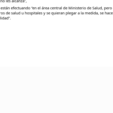
no les alcanza”,
están efectuando “en el área central de Ministerio de Salud, pero 
s de salud u hospitales y se quieran plegar a la medida, se hace
idad”.
TU AYUDA ES MUY ÚTIL PARA 
® CREACIÓN, EDICIÓN, DESARROLLO Y DIRECCIÓN ☰ PABLO LÓPEZ ℗ 2012〣2026