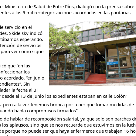
l Ministerio de Salud de Entre Ríos, dialogó con la prensa sobre 
ntes a las 6 mil recategorizaciones acordadas en las paritarias
e servicio en el
ades.
Skidelsky indicó
taria con estatales
stábamos esperando.
tención de servicios
ra para ver cómo sigue
icó que “en las
nfeccionar los
o acordado, “en junio
ondientes”. Sin
adar la fecha al 31
 desde el 13 de junio los expedientes estaban en calle Colón”
s, pero a la vez tenemos bronca por tener que tomar medidas de
 cuando había compromisos firmados".
 de hablar de recomposición salarial, ya que solo son parches d
 los aplausos, sino que se nos recuerde que estuvimos en la luch
e porque no puede ser que haya enfermeros que trabajen 16 ho