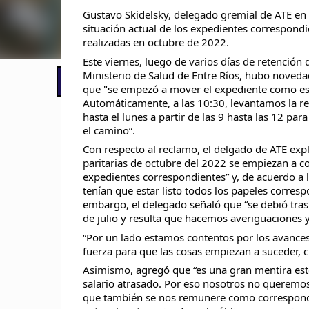
Gustavo Skidelsky, delegado gremial de ATE en e
situación actual de los expedientes correspondie
realizadas en octubre de 2022.
Este viernes, luego de varios días de retención d
Ministerio de Salud de Entre Ríos, hubo noved
📢 LO ÚLTIMO
El Gobierno postergó la reunión pari
que "se empezó a mover el expediente como e
Automáticamente, a las 10:30, levantamos la re
hasta el lunes a partir de las 9 hasta las 12 pa
el camino”.
Con respecto al reclamo, el delgado de ATE expl
paritarias de octubre del 2022 se empiezan a co
expedientes correspondientes” y, de acuerdo a l
tenían que estar listo todos los papeles corresp
embargo, el delegado señaló que “se debió trasl
de julio y resulta que hacemos averiguaciones y
“Por un lado estamos contentos por los avance
fuerza para que las cosas empiezan a suceder,
Asimismo, agregó que “es una gran mentira esto
salario atrasado. Por eso nosotros no queremos
que también se nos remunere como correspond