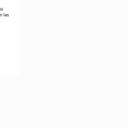
si
n las
SEGUIR ON LINE