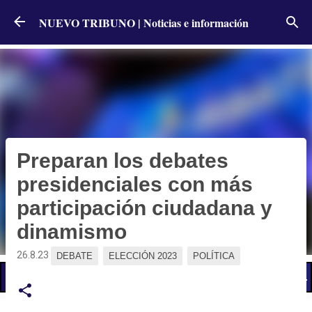
Ir al contenido principal
NUEVO TRIBUNO | Noticias e información
Preparan los debates
presidenciales con más
participación ciudadana y
dinamismo
26.8.23
DEBATE
ELECCIÓN 2023
POLÍTICA
📢 LO ÚLTIMO