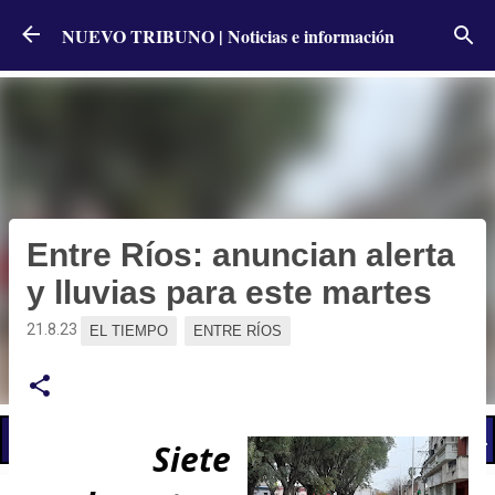
Ir al contenido principal
NUEVO TRIBUNO | Noticias e información
Entre Ríos: anuncian alerta
y lluvias para este martes
21.8.23
EL TIEMPO
ENTRE RÍOS
📢 LO ÚLTIMO
El Gobierno postergó la reunión paritaria con estatales
Siete