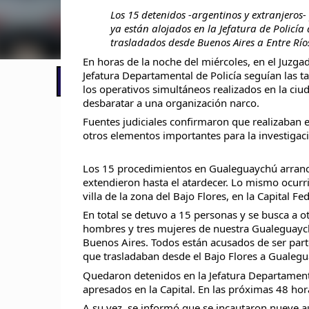
Los 15 detenidos -argentinos y extranjero
ya están alojados en la Jefatura de Policí
trasladados desde Buenos Aires a Entre Río
En horas de la noche del miércoles, en el Juzg
Jefatura Departamental de Policía seguían las t
📢 LO ÚLTIMO
El Gobierno postergó la reunión pari
los operativos simultáneos realizados
en la ciu
desbaratar a una organización narco.
Fuentes judiciales confirmaron que realizaban el
otros elementos importantes para la investigac
Los 15 procedimientos en Gualeguaychú arranca
extendieron hasta el atardecer. Lo mismo ocurr
villa de la zona del Bajo Flores, en la Capital Fed
En total se detuvo a 15 personas y se busca a o
hombres y tres mujeres de nuestra Gualeguay
Buenos Aires. Todos están acusados de ser part
que trasladaban desde el Bajo Flores a Gualeg
Quedaron detenidos en la Jefatura Departamenta
apresados en la Capital. En las próximas 48 hora
A su vez, se informó que se incautaron nueve au