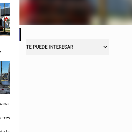
TE PUEDE INTERESAR
y
uana-
 tres
de la