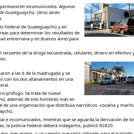
s- permanecen incomunicados. Algunos
a de Gualeguaychú. Otros serán
s.
ado Federal de Gualeguaychú y en
areas para determinar los resultados de
taria con estatales
dad entrerriana y en Buenos Aires para
 recuento de la droga secuestrada, celulares, dinero en efectivo 
ión.
ron a las 6 de la madrugada y se
ió con los dos allanamientos en una
eral.
tro prófugo. Se trata de nueve
chú, además de tres hombres más en
e de una organización que distribuía narcóticos -cocaína y marih
uaychú.
l e incomunicados, mientras que se aguarda la derivación de los
s, la Justicia Federal deberá indagarlos, publicó R2820.
tos, tres motos, y un camión que sería utilizado para el traslado 