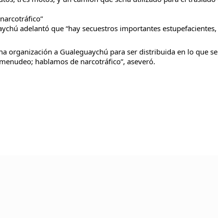
arcotráfico”
uaychú adelantó que “hay secuestros importantes estupefacientes,
na organización a Gualeguaychú para ser distribuida en lo que se
menudeo; hablamos de narcotráfico”, aseveró.
TU AYUDA ES MUY ÚTIL PARA 