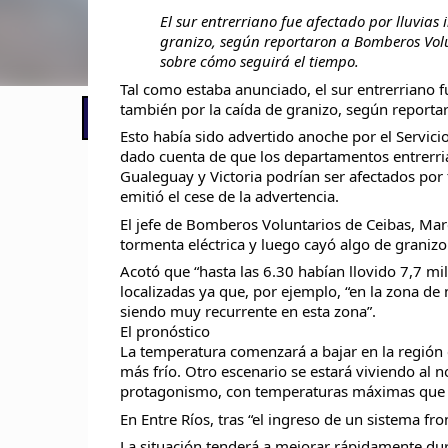
El sur entrerriano fue afectado por lluvias
granizo, según reportaron a Bomberos Volun
sobre cómo seguirá el tiempo.
Tal como estaba anunciado, el sur entrerriano fu
también por la caída de granizo, según report
📢 LO ÚLTIMO
El Gobierno postergó la reunión pari
Esto había sido advertido anoche por el Servici
dado cuenta de que los departamentos entrerria
Gualeguay y Victoria podrían ser afectados po
emitió el cese de la advertencia.
El jefe de Bomberos Voluntarios de Ceibas, Mar
tormenta eléctrica y luego cayó algo de graniz
Acotó que “hasta las 6.30 habían llovido 7,7 mi
localizadas ya que, por ejemplo, “en la zona de 
siendo muy recurrente en esta zona”.
El pronóstico
La temperatura comenzará a bajar en la región c
más frío. Otro escenario se estará viviendo al 
protagonismo, con temperaturas máximas que p
En Entre Ríos, tras “el ingreso de un sistema fr
La situación tenderá a mejorar rápidamente du