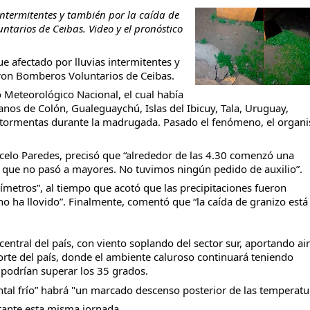
 intermitentes y también por la caída de
tarios de Ceibas. Video y el pronóstico
e afectado por lluvias intermitentes y
aron Bomberos Voluntarios de Ceibas.
taria con estatales
o Meteorológico Nacional, el cual había
nos de Colón, Gualeguaychú, Islas del Ibicuy, Tala, Uruguay,
r tormentas durante la madrugada. Pasado el fenómeno, el organ
celo Paredes, precisó que “alrededor de las 4.30 comenzó una
o que no pasó a mayores. No tuvimos ningún pedido de auxilio”.
límetros”, al tiempo que acotó que las precipitaciones fueron
no ha llovido”. Finalmente, comentó que “la caída de granizo está
entral del país, con viento soplando del sector sur, aportando ai
norte del país, donde el ambiente caluroso continuará teniendo
odrían superar los 35 grados.
ontal frío” habrá "un marcado descenso posterior de las temperatu
rante esta misma jornada.