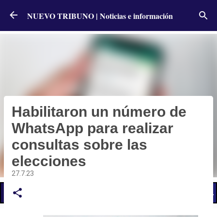
Ir al contenido principal
NUEVO TRIBUNO | Noticias e información
Habilitaron un número de
WhatsApp para realizar
consultas sobre las
elecciones
27.7.23
📢 LO ÚLTIMO
El Gobierno postergó la reunión paritaria con estatales