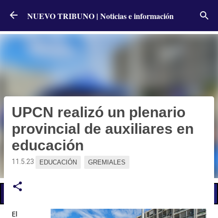
Ir al contenido principal
NUEVO TRIBUNO | Noticias e información
UPCN realizó un plenario
provincial de auxiliares en
educación
11.5.23
EDUCACIÓN
GREMIALES
📢 LO ÚLTIMO
Cronograma de pagos: c
El 