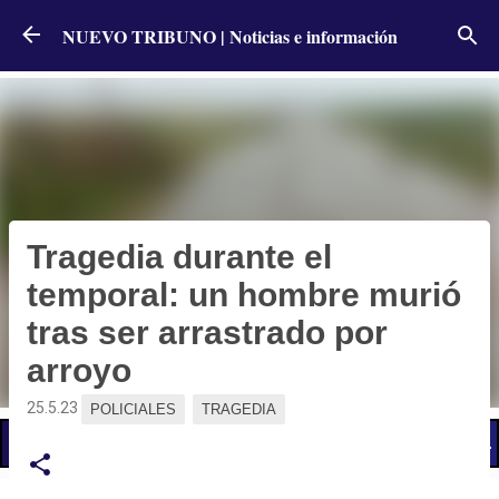
Ir al contenido principal
NUEVO TRIBUNO | Noticias e información
Tragedia durante el
temporal: un hombre murió
tras ser arrastrado por
arroyo
25.5.23
POLICIALES
TRAGEDIA
📢 LO ÚLTIMO
El Gobierno postergó la reunión paritaria con estatales