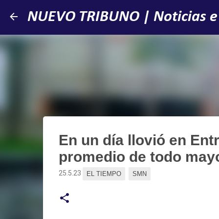
NUEVO TRIBUNO | Noticias e
En un día llovió en Ent
promedio de todo may
25.5.23
EL TIEMPO
SMN