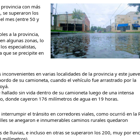
 provincia con más 
, se superaron los 
l mes (entre 50 y 
es a la provincia, 
taria con estatales
en algunas zonas, lo 
 
los especialistas, 
 que se precipite en 
convenientes en varias localidades de la provincia y este jueves
ordo de su camioneta, cuando el vehículo fue arrastrado por la 
oyá.
 hallado sin vida dentro de su camioneta luego de una intensa 
ro, donde cayeron 176 milímetros de agua en 19 horas.
interrumpir el tránsito en corredores viales, como ocurrió en la R
alles se anegaron e innumerables caminos rurales quedaron 
de lluvias, e incluso en otras se superaron los 200, muy por enc
0 milímetros).