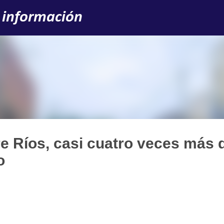
Ir al contenido principal
 información
re Ríos, casi cuatro veces más 
o