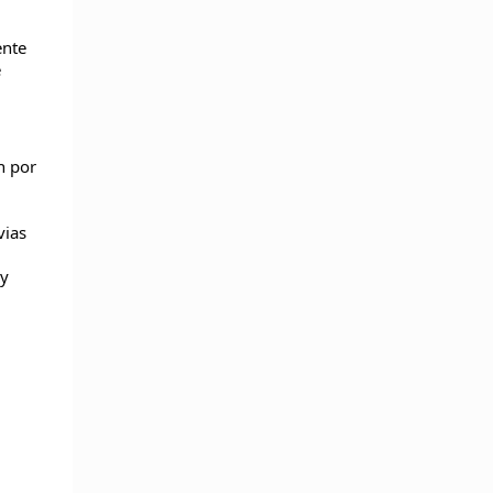
nte 
 
 por 
ias 
y 