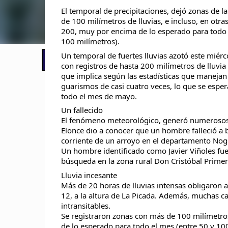
El temporal de precipitaciones, dejó zonas de la
de 100 milímetros de lluvias, e incluso, en otras
200, muy por encima de lo esperado para todo e
100 milímetros).
Un temporal de fuertes lluvias azotó este miércol
📢 LO ÚLTIMO
El Gobierno postergó la reunión pari
con registros de hasta 200 milímetros de lluvia 
que implica según las estadísticas que manejan
guarismos de casi cuatro veces, lo que se espera
todo el mes de mayo.
Un fallecido
El fenómeno meteorológico, generó numerosos in
Elonce dio a conocer que un hombre falleció a b
corriente de un arroyo en el departamento Nog
Un hombre identificado como Javier Viñoles fue
búsqueda en la zona rural Don Cristóbal Prime
Lluvia incesante
Más de 20 horas de lluvias intensas obligaron a 
12, a la altura de La Picada. Además, muchas c
intransitables.
Se registraron zonas con más de 100 milímetros 
de lo esperado para todo el mes (entre 50 y 10