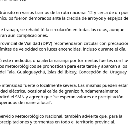
 tránsito en varios tramos de la ruta nacional 12 y cerca de un pue
hículos fueron demorados ante la crecida de arroyos y espejos de
trabajo, se rehabilitó la circulación en todas las rutas, aunque 
tran aún complicaciones.
 Provincial de Vialidad (DPV) recomendaron circular con precaución
límites de velocidad con luces encendidas, incluso durante el día.
 este mediodía, una alerta naranja por tormentas fuertes con lluv
os meteorológicos se pronostican para esta tarde y abarcan a los 
el Tala, Gualeguaychú, Islas del Ibicuy, Concepción del Uruguay 
de intensidad fuerte o localmente severa. Las mismas pueden estar 
idad eléctrica, ocasional caída de granizo fundamentalmente 
dicó el SMN y agregó que “se esperan valores de precipitación 
perados de manera local”.
Servicio Meteorológico Nacional, también advierte que, para la 
ecipitaciones y tormentas en todo el territorio provincial.