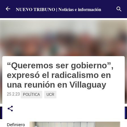
Ir al contenido principal
NUEVO TRIBUNO | Noticias e información
“Queremos ser gobierno”,
expresó el radicalismo en
una reunión en Villaguay
25.2.23
POLÍTICA
UCR
📢 LO ÚLTIMO
Definiero