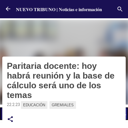
Ir al contenido principal
NUEVO TRIBUNO | Noticias e información
Paritaria docente: hoy
habrá reunión y la base de
cálculo será uno de los
temas
22.2.23
EDUCACIÓN
GREMIALES
📢 LO ÚLTIMO
El Gobierno postergó la reunión paritaria con estatales