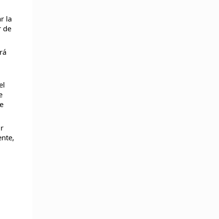
 la 
 de 
á 
l 
 
 
 
te, 