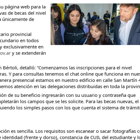
su página web para la 
s de becas del nivel 
za únicamente de 
ario provincial 
ecundario en todos 
y exclusivamente en 
ov.ar
 y se extenderán 
n Bértoli, detalló: “Comenzamos las inscripciones para el nivel 
ras. Y para consultas tenemos el chat online que funciona en nues
nera presencial estamos en nuestro edificio en calle San Martín 
nemos atención en las delegaciones distribuidas en toda la provin
ción de su beneficio ingresarán con su usuario y contraseña que 
pletarán los campos que se les solicite. Para las becas nuevas, el 
guiendo los simples pasos con los que cuenta el sistema de trámite
ción es sencilla. Los requisitos son escanear o sacar fotografías c
dentidad (frente y dorso), constancia de CUIL del estudiante y lo