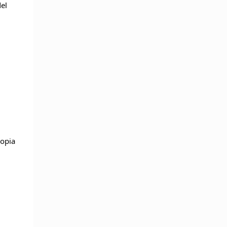
l 
opia 