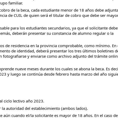
upo familiar.
cobro de la beca, cada estudiante menor de 18 años debe adjuntar
cia de CUIL de quien será el titular de cobro que debe ser mayor
able para los estudiantes secundarios, ya que el solicitante deber
demás, deberán presentar su constancia de alumno regular o la 
ños de residencia en la provincia comprobable, como mínimo. En e
mento de identidad, deberá presentar los tres últimos boletines de
 fotografiarse y enviarse como archivo adjunto del trámite online
mprende nueve meses durante los cuales se abona la beca. Es decir
3 y luego se continúa desde febrero hasta marzo del año siguien
l ciclo lectivo año 2023.
r la autoridad del establecimiento (ambos lados).
te aún cuando el/la solicitante es mayor de 18 años. En el caso de 