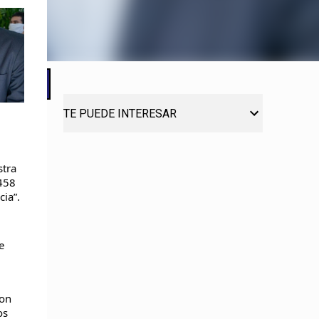
TE PUEDE INTERESAR
tra 
458 
cia”.
 
on 
s 