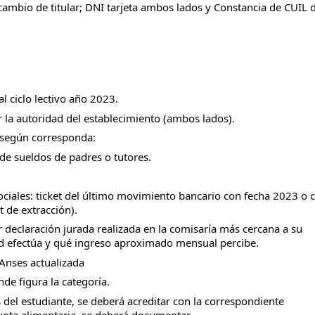
cambio de titular; DNI tarjeta ambos lados y Constancia de CUIL de
l ciclo lectivo año 2023.
r la autoridad del establecimiento (ambos lados).
 según corresponda:
 de sueldos de padres o tutores.
ociales: ticket del último movimiento bancario con fecha 2023 o c
t de extracción).
 declaración jurada realizada en la comisaría más cercana a su 
ad efectúa y qué ingreso aproximado mensual percibe.
 Anses actualizada
de figura la categoría.
del estudiante, se deberá acreditar con la correspondiente 
uota alimentaria, se deberá documentar.