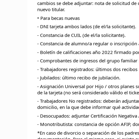
cambios se debe adjuntar: nota de solicitud de 
nuevo titular.
• Para becas nuevas
- DNI tarjeta ambos lados (de el/la solicitante).
- Constancia de CUIL (de el/la solicitante).
- Constancia de alumno/a regular o inscripción a
- Boletín de calificaciones año 2022 firmado po
- Comprobantes de ingresos del grupo familiar
- Trabajadores registrados: últimos dos recibos
- Jubilados: último recibo de jubilación.
- Asignación Universal por Hijo / otros planes s
de la tarjeta (no será considerado válido el ticke
- Trabajadores No registrados: deberán adjuntar
domicilio, en la que debe informar qué activid
- Desocupados: adjuntar Certificación Negativa
- Monotributista: constancia de opción AFIP, don
*En caso de divorcio o separación de los padres 
documentación. Para el mismo caso, si existe c