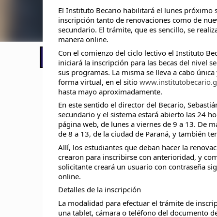
El Instituto Becario habilitará el lunes próximo 
inscripción tanto de renovaciones como de nueva
secundario. El trámite, que es sencillo, se reali
manera online.
Con el comienzo del ciclo lectivo el Instituto Bec
📢 LO ÚLTIMO
iniciará la inscripción para las becas del nivel s
sus programas. La misma se lleva a 
cabo única 
forma virtual, en el sitio 
www.institutobecario.g
hasta mayo aproximadamente.
En este sentido el director del Becario, Sebastiá
secundario y el sistema estará abierto las 24 ho
página web, de lunes a viernes de 9 a 13. De ma
de 8 a 13, de la ciudad de Paraná, y también te
Allí, los estudiantes que deban hacer la renova
crearon para inscribirse con anterioridad, y com
solicitante creará un usuario con contraseña si
online.
Detalles de la inscripción
La modalidad para efectuar el trámite de inscrip
una tablet, cámara o teléfono del documento de i