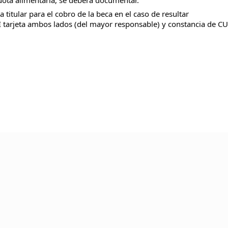
itular para el cobro de la beca en el caso de resultar 
I tarjeta ambos lados (del mayor responsable) y constancia de CUI
TU AYUDA ES MUY ÚTIL PARA SEGUIR
® CREACIÓN, EDICIÓN, DESARROLLO Y DIRECCIÓN ☰ PABLO LÓPEZ ℗ 2012〣2026