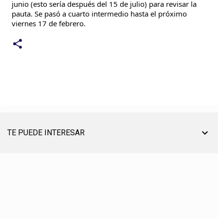
junio (esto sería después del 15 de julio) para revisar la 
pauta. Se pasó a cuarto intermedio hasta el próximo 
viernes 17 de febrero.
TE PUEDE INTERESAR
TU AYUDA ES MUY ÚTIL PARA SEGUIR ON LINE
® CREACIÓN, EDICIÓN, DESARROLLO Y DIRECCIÓN ☰ PABLO LÓPEZ ℗ 2012〣2026