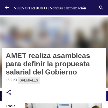
Ir al contenido principal
NUEVO TRIBUNO | Noticias e información
AMET realiza asambleas
para definir la propuesta
salarial del Gobierno
15.2.23
GREMIALES
📢 LO ÚLTIMO
El Gobierno postergó la reunión paritaria con estatales
Tras el 