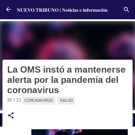
Ir al contenido principal
NUEVO TRIBUNO | Noticias e información
La OMS instó a mantenerse
alerta por la pandemia del
coronavirus
30.1.23
CORONAVIRUS
SALUD
📢 LO ÚLTIMO
Cronograma de pagos: cuán