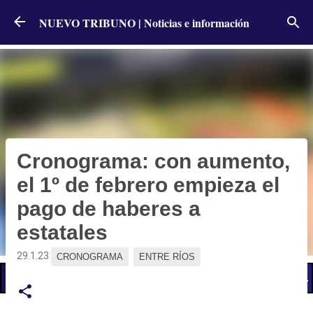
Ir al contenido principal
NUEVO TRIBUNO | Noticias e información
Cronograma: con aumento,
el 1º de febrero empieza el
pago de haberes a
estatales
29.1.23
CRONOGRAMA
ENTRE RÍOS
📢 LO ÚLTIMO
El Gobierno postergó la reunión paritaria con estatales