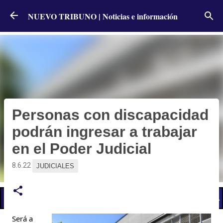
Ir al contenido principal
NUEVO TRIBUNO | Noticias e información
Personas con discapacidad
podrán ingresar a trabajar
en el Poder Judicial
8.6.22
JUDICIALES
📢 LO ÚLTIMO
El Gobierno postergó la reunión paritaria con estatales
Será a 