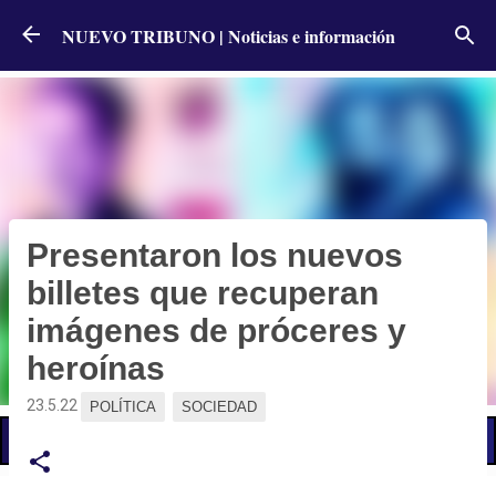
Ir al contenido principal
NUEVO TRIBUNO | Noticias e información
Presentaron los nuevos
billetes que recuperan
imágenes de próceres y
heroínas
23.5.22
POLÍTICA
SOCIEDAD
📢 LO ÚLTIMO
Cronograma de pagos: cuándo cobran activos y pasivo