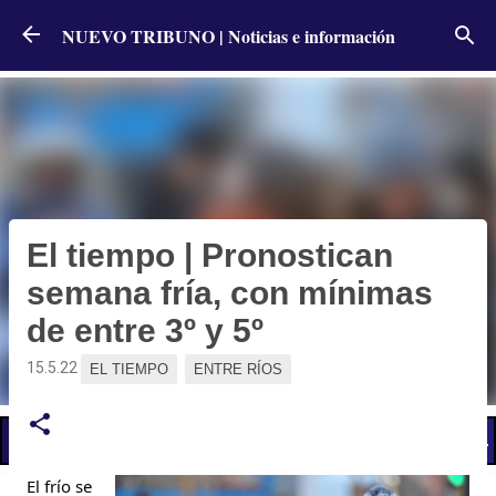
Ir al contenido principal
NUEVO TRIBUNO | Noticias e información
El tiempo | Pronostican
semana fría, con mínimas
de entre 3º y 5º
15.5.22
EL TIEMPO
ENTRE RÍOS
📢 LO ÚLTIMO
El Gobierno postergó la reunión paritaria con estatales
El frío se 