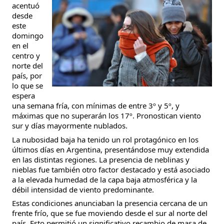
acentuó 
desde 
este 
domingo 
en el 
centro y 
norte del 
país, por 
lo que se 
espera 
una semana fría, con mínimas de entre 3º y 5º, y 
máximas que no superarán los 17º. Pronostican viento 
sur y días mayormente nublados.
La nubosidad baja ha tenido un rol protagónico en los 
últimos días en Argentina, presentándose muy extendida 
en las distintas regiones. La presencia de neblinas y 
nieblas fue también otro factor destacado y está asociado 
a la elevada humedad de la capa baja atmosférica y la 
débil intensidad de viento predominante.
Estas condiciones anunciaban la presencia cercana de un 
frente frío, que se fue moviendo desde el sur al norte del 
país. Esto permitió un significativo recambio de masa de 