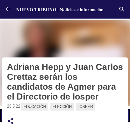
Ir al contenido principal
NUEVO TRIBUNO | Noticias e información
Adriana Hepp y Juan Carlos
Crettaz serán los
candidatos de Agmer para
el Directorio de Iosper
28.5.22
EDUCACIÓN
ELECCIÓN
IOSPER
📢 LO ÚLTIMO
El Gobierno postergó la reunión paritaria con estatales