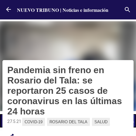
Ir al contenido principal
NUEVO TRIBUNO | Noticias e información
Pandemia sin freno en
Rosario del Tala: se
reportaron 25 casos de
coronavirus en las últimas
24 horas
📢 LO ÚLTIMO
El Gobierno postergó la reunión paritaria con estatales
27.5.21
COVID-19
ROSARIO DEL TALA
SALUD