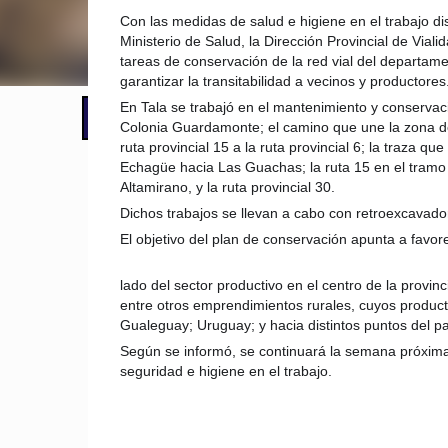
Con las medidas de salud e higiene en el trabajo di
Ministerio de Salud, la Dirección Provincial de Viali
tareas de conservación de la red vial del departamen
garantizar la transitabilidad a vecinos y productores
En Tala se trabajó en el mantenimiento y conservaci
📢 LO ÚLTIMO
Alumbró el sol pero persiste el aler
Colonia Guardamonte; el camino que une la zona d
ruta provincial 15 a la ruta provincial 6; la traza 
Echagüe hacia Las Guachas; la ruta 15 en el tramo 
Altamirano, y la ruta provincial 30.
Dichos trabajos se llevan a cabo con retroexcavado
El objetivo del plan de conservación apunta a favore
lado del sector productivo en el centro de la provi
entre otros emprendimientos rurales, cuyos produc
Gualeguay; Uruguay; y hacia distintos puntos del pa
Según se informó, se continuará la semana próxim
seguridad e higiene en el trabajo.