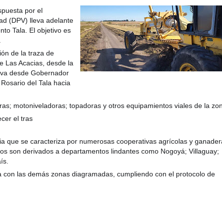
spuesta por el
dad (DPV) lleva adelante
to Tala. El objetivo es
.
ón de la traza de
ta por nuevas tormentas: qué dice el pro
e Las Acac
ias, desde la
que va desde Gobernador
Rosario del Tala hacia
ras; motoniveladoras; topadoras y otros equipamientos viales de la zon
cer el tras
ncia que se caracteriza por numerosas cooperativas agrícolas y ganader
tos son derivados a departamentos lindantes como Nogoyá; Villaguay;
ís.
a con las demás zonas diagramadas, cumpliendo con el protocolo de