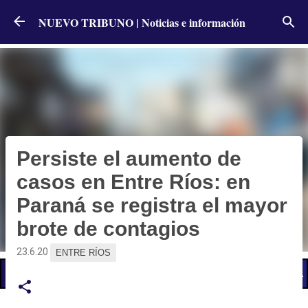
Ir al contenido principal
NUEVO TRIBUNO | Noticias e información
Persiste el aumento de
casos en Entre Ríos: en
Paraná se registra el mayor
brote de contagios
23.6.20
ENTRE RÍOS
📢 LO ÚLTIMO
El Gobierno postergó la reunión paritaria con estatales